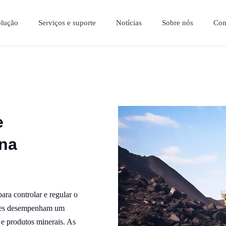
olução
Serviços e suporte
Notícias
Sobre nós
Con
História do Desenvolvimento
e
 na
ra controlar e regular o
 Eles desempenham um
 e produtos minerais. As