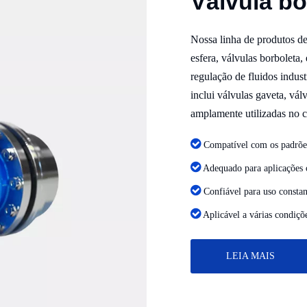
Válvula bo
Nossa linha de produtos de 
esfera, válvulas borboleta,
regulação de fluidos indust
inclui válvulas gaveta, válv
amplamente utilizadas no co

Compatível com os padrõ

Adequado para aplicações c

Confiável para uso constan

Aplicável a várias condiçõ
LEIA MAIS