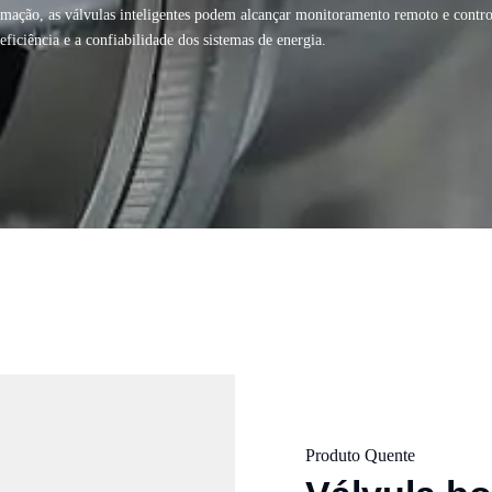
omação, as válvulas inteligentes podem alcançar monitoramento remoto e contro
ficiência e a confiabilidade dos sistemas de energia.
Produto Quente