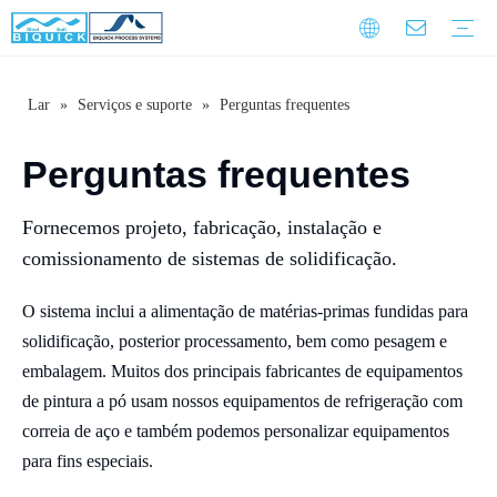
Lar
»
Serviços e suporte
»
Perguntas frequentes
Correias de aço
Equipamento
Serviço
Treinamento de garantia
Download
Perguntas frequentes
Vídeo
Introdução da empresa
Cultura Corporativa
História do Desenvolvimento
Perguntas frequentes
Fornecemos projeto, fabricação, instalação e
comissionamento de sistemas de solidificação.
O sistema inclui a alimentação de matérias-primas fundidas para
solidificação, posterior processamento, bem como pesagem e
embalagem. Muitos dos principais fabricantes de equipamentos
de pintura a pó usam nossos equipamentos de refrigeração com
correia de aço e também podemos personalizar equipamentos
para fins especiais.