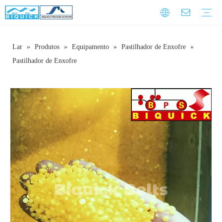
Lar
»
Produtos
»
Equipamento
»
Pastilhador de Enxofre
»
Correias de aço
Equipamento
Serviço
Treinamento de garantia
Download
Perguntas frequentes
Vídeo
Introdução da empresa
Cultura Corporativa
História do Desenvolvimento
Pastilhador de Enxofre