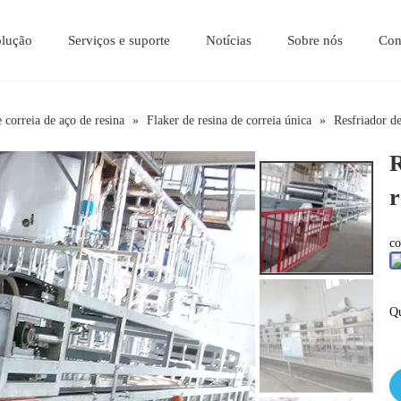
olução
Serviços e suporte
Notícias
Sobre nós
Con
História do Desenvolvimento
 correia de aço de resina
»
Flaker de resina de correia única
»
Resfriador de
R
r
co
Qu