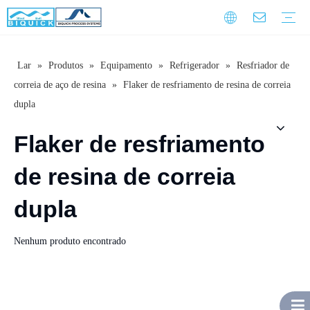
Lar
»
Produtos
»
Equipamento
»
Refrigerador
»
Resfriador de
Correias de aço
Equipamento
Serviço
Treinamento de garantia
Download
Perguntas frequentes
Vídeo
Introdução da empresa
Cultura Corporativa
História do Desenvolvimento
correia de aço de resina
»
Flaker de resfriamento de resina de correia
dupla
Flaker de resfriamento
de resina de correia
dupla
Nenhum produto encontrado