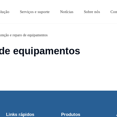
olução
Serviços e suporte
Notícias
Sobre nós
Con
História do Desenvolvimento
enção e reparo de equipamentos
 de equipamentos
Links rápidos
Produtos