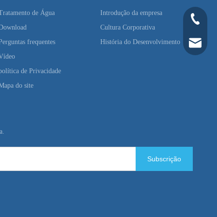
Tratamento de Água
Introdução da empresa
+86-139
Download
Cultura Corporativa
Perguntas frequentes
História do Desenvolvimento
+86-21-6
ken.feng
Vídeo
política de Privacidade
Mapa do site
a.
Subscrição