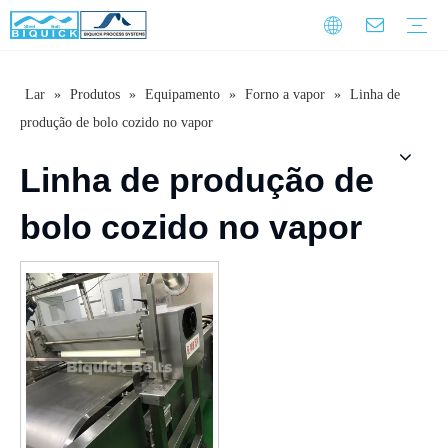
Lar
»
Produtos
»
Equipamento
»
Forno a vapor
»
Linha de
Correias de aço
Equipamento
Serviço
Treinamento de garantia
Download
Perguntas frequentes
Vídeo
Introdução da empresa
Cultura Corporativa
História do Desenvolvimento
produção de bolo cozido no vapor
Linha de produção de
bolo cozido no vapor